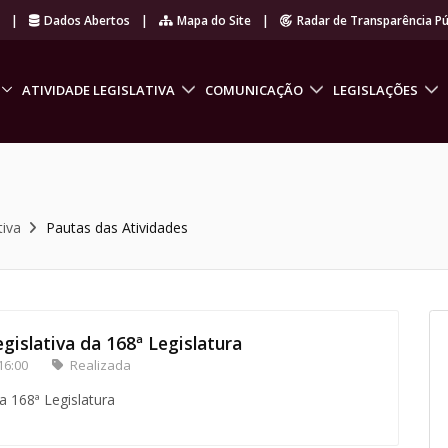
r
|
Dados Abertos
|
Mapa do Site
|
Radar de Transparência Pú
ATIVIDADE LEGISLATIVA
COMUNICAÇÃO
LEGISLAÇÕES
tiva
Pautas das Atividades
gislativa da 168ª Legislatura
16:00
Realizada
a 168ª Legislatura