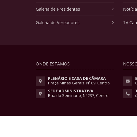
Galeria de Presidentes
Notíci
Galeria de Vereadores
TV Câ
ONDE ESTAMOS
NOSSO
PLENÁRIO E CASA DE CÂMARA
Praça Minas Gerais, Nº 89, Centro
SEDE ADMINISTRATIVA
Rua do Seminário, Nº 237, Centro
(
Copyright © 2026 - Todos os direitos reservados.
Lei Geral de Proteção de Dados
|
Políticas de Pri