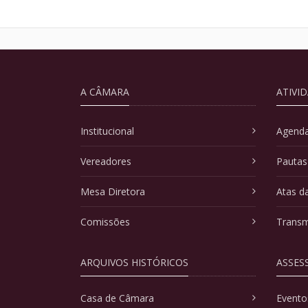
A CÂMARA
ATIVI
Institucional
Agenda
Vereadores
Pautas
Mesa Diretora
Atas d
Comissões
Transm
ARQUIVOS HISTÓRICOS
ASSES
Casa de Câmara
Evento