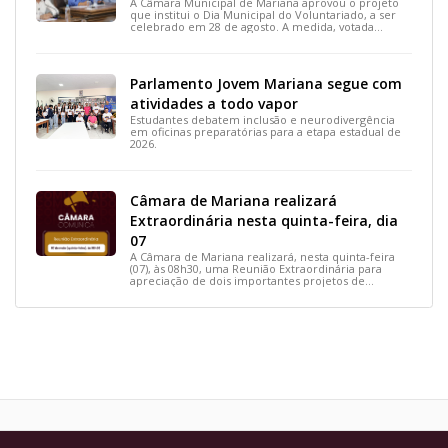
A Câmara Municipal de Mariana aprovou o projeto
que institui o Dia Municipal do Voluntariado, a ser
celebrado em 28 de agosto. A medida, votada
durante a 15ª Reunião Ordinária, busca reconhecer
ações solidárias e incentivar a participação social na
cidade.
Parlamento Jovem Mariana segue com
atividades a todo vapor
Estudantes debatem inclusão e neurodivergência
em oficinas preparatórias para a etapa estadual de
2026.
Câmara de Mariana realizará
Extraordinária nesta quinta-feira, dia
07
A Câmara de Mariana realizará, nesta quinta-feira
(07), às 08h30, uma Reunião Extraordinária para
apreciação de dois importantes projetos de
interesse do município.