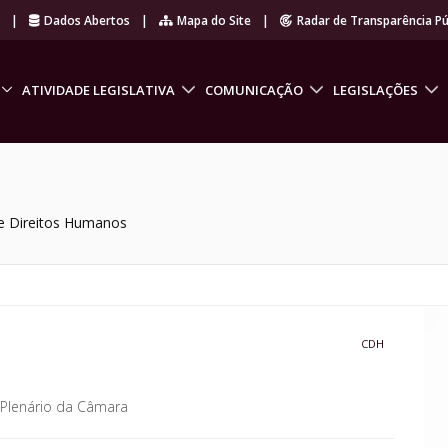
r
|
Dados Abertos
|
Mapa do Site
|
Radar de Transparência Pú
ATIVIDADE LEGISLATIVA
COMUNICAÇÃO
LEGISLAÇÕES
e Direitos Humanos
CDH
Plenário da Câmara