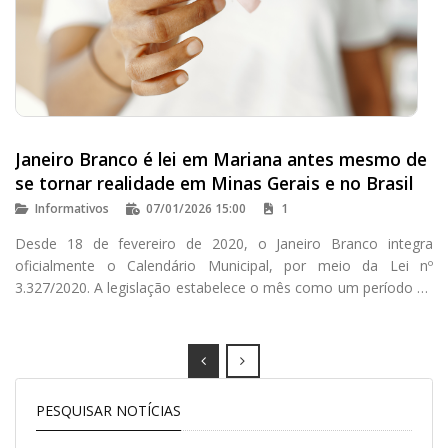
Janeiro Branco é lei em Mariana antes mesmo de
se tornar realidade em Minas Gerais e no Brasil
Informativos
07/01/2026 15:00
1
Desde 18 de fevereiro de 2020, o Janeiro Branco integra
oficialmente o Calendário Municipal, por meio da Lei nº
3.327/2020. A legislação estabelece o mês como um período de
mobilização, conscientização e estímulo ao cuidado com a
saúde mental e o bem-estar emocional, com foco especial na
prevenção da depressão e dos transtornos de ansiedade.
Prev
Next
PESQUISAR NOTÍCIAS