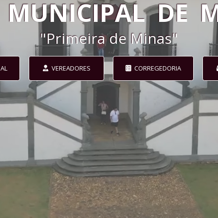
MUNICIPAL
DE
M
"
Primeira de Minas
"
NAL
VEREADORES
CORREGEDORIA