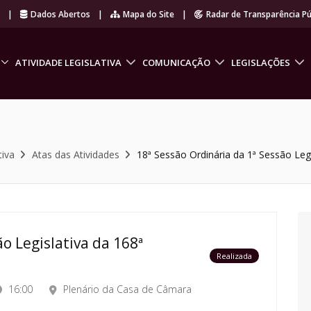
r
|
Dados Abertos
|
Mapa do Site
|
Radar de Transparência Pú
ATIVIDADE LEGISLATIVA
COMUNICAÇÃO
LEGISLAÇÕES
tiva
Atas das Atividades
18ª Sessão Ordinária da 1ª Sessão Legi
o Legislativa da 168ª
Realizada
16:00
Plenário da Casa de Câmara