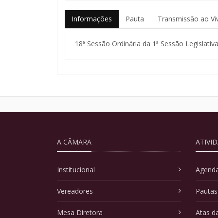
Informações
Pauta
Transmissão ao Vi
18ª Sessão Ordinária da 1ª Sessão Legislativ
A CÂMARA
ATIVI
Institucional
Agenda
Vereadores
Pautas
Mesa Diretora
Atas d