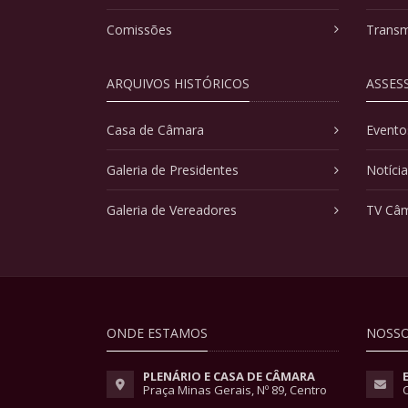
Comissões
Transm
ARQUIVOS HISTÓRICOS
ASSES
Casa de Câmara
Evento
Galeria de Presidentes
Notíci
Galeria de Vereadores
TV Câ
ONDE ESTAMOS
NOSSO
PLENÁRIO E CASA DE CÂMARA
Praça Minas Gerais, Nº 89, Centro