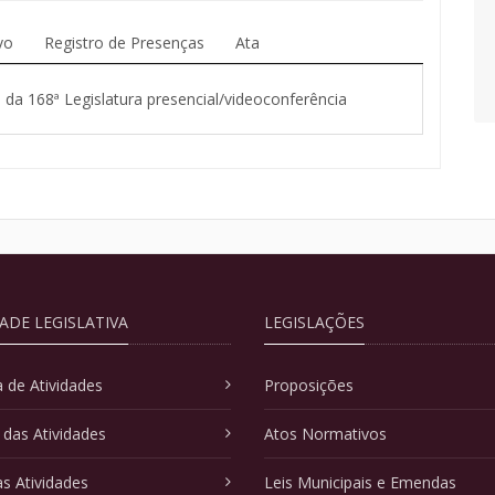
vo
Registro de Presenças
Ata
a da 168ª Legislatura presencial/videoconferência
DADE LEGISLATIVA
LEGISLAÇÕES
 de Atividades
Proposições
 das Atividades
Atos Normativos
as Atividades
Leis Municipais e Emendas