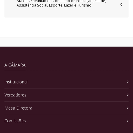
Ata da 2ª Reunião da Comissão de Educação, Saúde,
0
Assistência Social, Esporte, Lazer e Turismo
A CÂMARA
Institucional
Vereadores
Mesa Diretora
Comissões