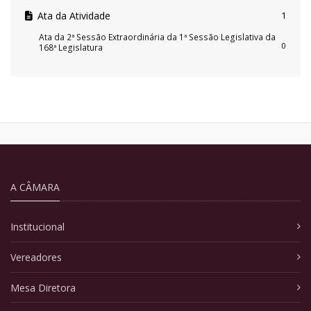
Ata da Atividade
1
Ata da 2ª Sessão Extraordinária da 1ª Sessão Legislativa da
0
168ª Legislatura
A CÂMARA
Institucional
Vereadores
Mesa Diretora