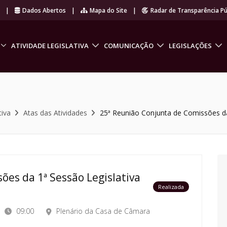
r
|
Dados Abertos
|
Mapa do Site
|
Radar de Transparência Pú
ATIVIDADE LEGISLATIVA
COMUNICAÇÃO
LEGISLAÇÕES
tiva
Atas das Atividades
25ª Reunião Conjunta de Comissões da 
ões da 1ª Sessão Legislativa
Realizada
09:00
Plenário da Casa de Câmara