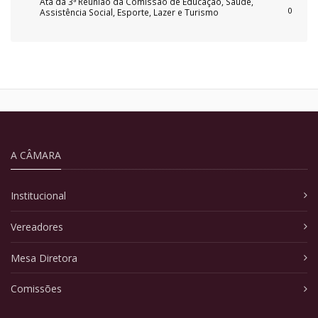
Ata da 3ª Reunião da Comissão de Educação, Saúde,
0
Assistência Social, Esporte, Lazer e Turismo
A CÂMARA
Institucional
Vereadores
Mesa Diretora
Comissões