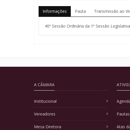
Informações
Pauta
Transmissão ao Vi
40ª Sessão Ordinária da 1ª Sessão Legislativa
A CÂMARA
ATIVI
Institucional
Agenda
Vereadores
Pautas
Mesa Diretora
Atas d