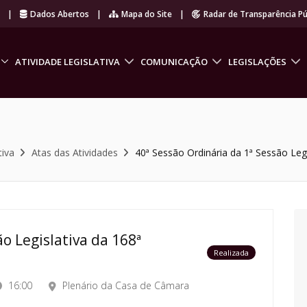
r
|
Dados Abertos
|
Mapa do Site
|
Radar de Transparência Pú
ATIVIDADE LEGISLATIVA
COMUNICAÇÃO
LEGISLAÇÕES
tiva
Atas das Atividades
40ª Sessão Ordinária da 1ª Sessão Legi
o Legislativa da 168ª
Realizada
16:00
Plenário da Casa de Câmara