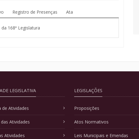
vo
Registro de Presenças
Ata
 da 168ª Legislatura
DADE LEGISLATIVA
LEGISLAÇÕES
 de Atividades
Proposições
 das Atividades
Atos Normativos
as Atividades
Leis Municipais e Emendas