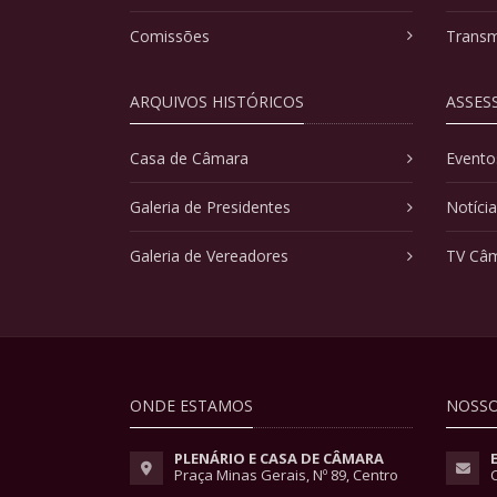
Comissões
Transm
ARQUIVOS HISTÓRICOS
ASSES
Casa de Câmara
Evento
Galeria de Presidentes
Notíci
Galeria de Vereadores
TV Câ
ONDE ESTAMOS
NOSSO
PLENÁRIO E CASA DE CÂMARA
Praça Minas Gerais, Nº 89, Centro