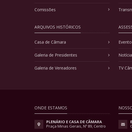
Comissões
Transm
ARQUIVOS HISTÓRICOS
ASSES
Casa de Câmara
Evento
Galeria de Presidentes
Notíci
Galeria de Vereadores
TV Câ
ONDE ESTAMOS
NOSSO
PLENÁRIO E CASA DE CÂMARA
Praça Minas Gerais, Nº 89, Centro