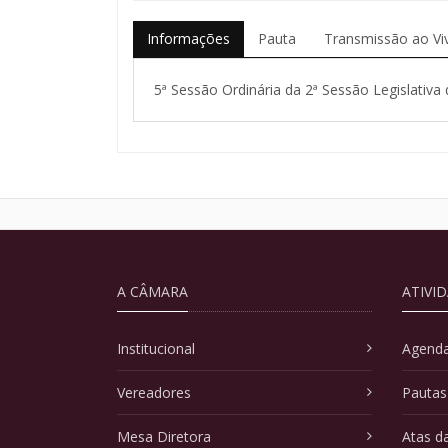
Informações
Pauta
Transmissão ao Vi
5ª Sessão Ordinária da 2ª Sessão Legislativa 
A CÂMARA
ATIVI
Institucional
Agenda
Vereadores
Pautas
Mesa Diretora
Atas d