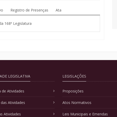
vo
Registro de Presenças
Ata
da 168ª Legislatura
DADE LEGISLATIVA
LEGISLAÇÕES
 de Atividades
Proposições
 das Atividades
Atos Normativos
as Atividades
Leis Municipais e Emendas