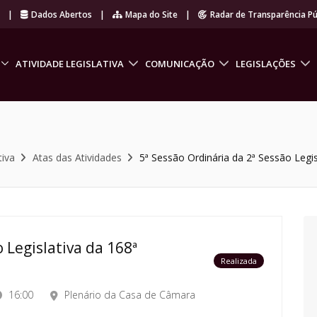
r
|
Dados Abertos
|
Mapa do Site
|
Radar de Transparência Pú
ATIVIDADE LEGISLATIVA
COMUNICAÇÃO
LEGISLAÇÕES
tiva
Atas das Atividades
5ª Sessão Ordinária da 2ª Sessão Legis
 Legislativa da 168ª
Realizada
16:00
Plenário da Casa de Câmara