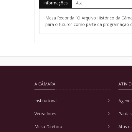
Informações
Ata
Mesa Redonda "O Arquivo Histórico da Câmara
para o futuro" como parte da programação d
A CÂMARA
ATIVI
Institucional
Agenda
Vereadores
Pautas
Mesa Diretora
Atas d