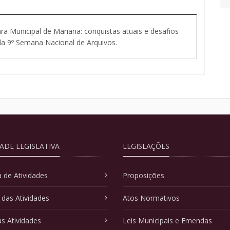
 Municipal de Mariana: conquistas atuais e desafios
a 9º Semana Nacional de Arquivos.
DADE LEGISLATIVA
LEGISLAÇÕES
 de Atividades
Proposições
 das Atividades
Atos Normativos
as Atividades
Leis Municipais e Emendas