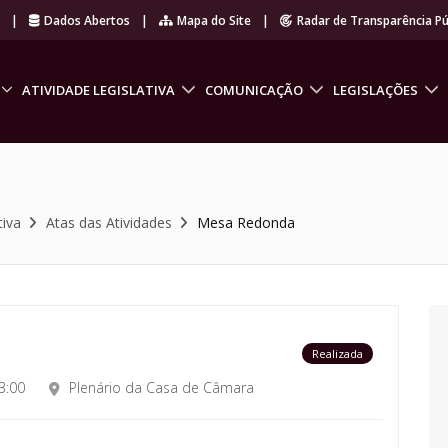
r
|
Dados Abertos
|
Mapa do Site
|
Radar de Transparência Pú
ATIVIDADE LEGISLATIVA
COMUNICAÇÃO
LEGISLAÇÕES
tiva
Atas das Atividades
Mesa Redonda
Realizada
3:00
Plenário da Casa de Câmara