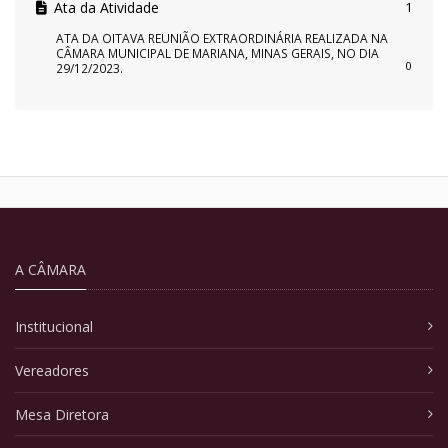
Ata da Atividade
1
ATA DA OITAVA REUNIÃO EXTRAORDINÁRIA REALIZADA NA
CÂMARA MUNICIPAL DE MARIANA, MINAS GERAIS, NO DIA
0
29/12/2023.
A CÂMARA
Institucional
Vereadores
Mesa Diretora