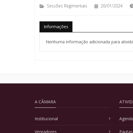
Sessões Regimentais
26/01/2024
Informações
Nenhuma informação adicionada para ativida
A CÂMARA
ATIVI
Institucional
Agenda
Vereadores
Pautas