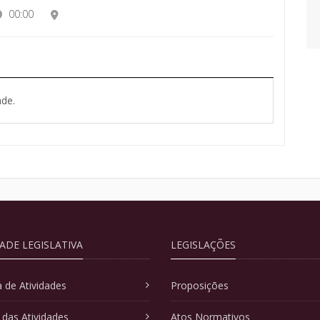
00:00
de.
DADE LEGISLATIVA
LEGISLAÇÕES
 de Atividades
Proposições
 das Atividades
Atos Normativos