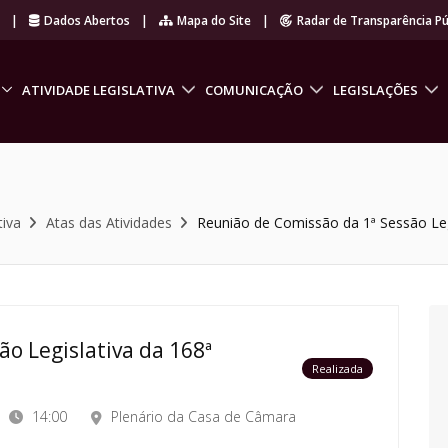
r
|
Dados Abertos
|
Mapa do Site
|
Radar de Transparência Pú
ATIVIDADE LEGISLATIVA
COMUNICAÇÃO
LEGISLAÇÕES
tiva
Atas das Atividades
Reunião de Comissão da 1ª Sessão Legi
o Legislativa da 168ª
Realizada
14:00
Plenário da Casa de Câmara