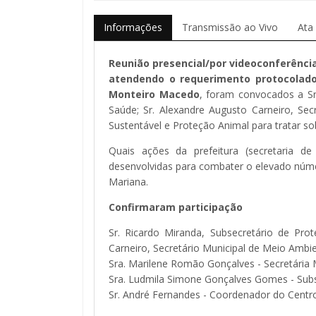
Informações
Transmissão ao Vivo
Ata
Reunião presencial/por videoconferênci
atendendo o requerimento protocolado
Monteiro Macedo
, foram convocados a Sr
Saúde; Sr. Alexandre Augusto Carneiro, Se
Sustentável e Proteção Animal para tratar so
Quais ações da prefeitura (secretaria d
desenvolvidas para combater o elevado númer
Mariana.
Confirmaram participação
Sr. Ricardo Miranda, Subsecretário de Pro
Carneiro, Secretário Municipal de Meio Ambi
Sra. Marilene Romão Gonçalves - Secretária 
Sra. Ludmila Simone Gonçalves Gomes - Subs
Sr. André Fernandes - Coordenador do Centr