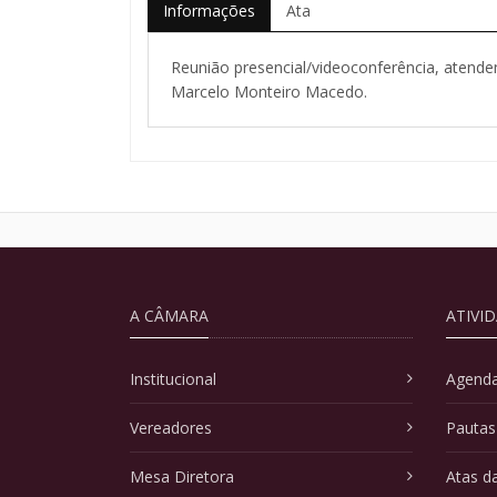
Informações
Ata
Reunião presencial/videoconferência, atende
Marcelo Monteiro Macedo.
A CÂMARA
ATIVI
Institucional
Agenda
Vereadores
Pautas
Mesa Diretora
Atas d