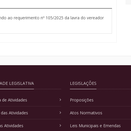
ndo ao requerimento nº 105/2025 da lavra do vereador
DADE LEGISLATIVA
LEGISLAÇÕES
 de Atividades
Proposições
 das Atividades
Atos Normativos
as Atividades
Leis Municipais e Emendas