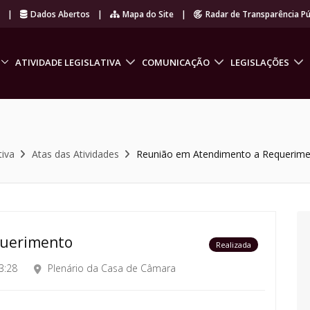
r
|
Dados Abertos
|
Mapa do Site
|
Radar de Transparência Pú
ATIVIDADE LEGISLATIVA
COMUNICAÇÃO
LEGISLAÇÕES
tiva
Atas das Atividades
Reunião em Atendimento a Requerim
querimento
Realizada
3:28
Plenário da Casa de Câmara