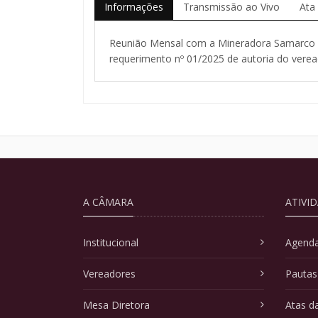
Informações
Transmissão ao Vivo
Ata
Reunião Mensal com a Mineradora Samarco p
requerimento nº 01/2025 de autoria do ver
A CÂMARA
ATIVI
Institucional
Agenda
Vereadores
Pautas
Mesa Diretora
Atas d