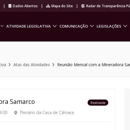
r
|
Dados Abertos
|
Mapa do Site
|
Radar de Transparência Pú
ATIVIDADE LEGISLATIVA
COMUNICAÇÃO
LEGISLAÇÕES
tiva
Atas das Atividades
Reunião Mensal com a Mineradora S
ora Samarco
Realizada
4:00
Plenário da Casa de Câmara