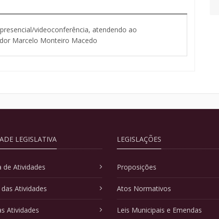
resencial/videoconferência, atendendo ao
eador Marcelo Monteiro Macedo
DADE LEGISLATIVA
LEGISLAÇÕES
 de Atividades
Proposições
 das Atividades
Atos Normativos
as Atividades
Leis Municipais e Emendas