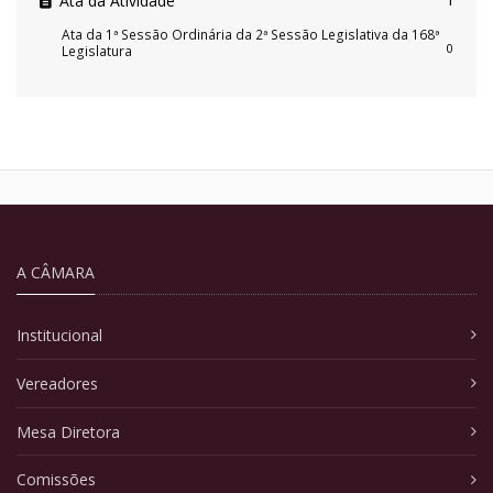
Ata da Atividade
1
Ata da 1ª Sessão Ordinária da 2ª Sessão Legislativa da 168ª
0
Legislatura
A CÂMARA
Institucional
Vereadores
Mesa Diretora
Comissões