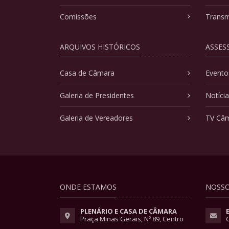
Comissões
Transm
ARQUIVOS HISTÓRICOS
ASSES
Casa de Câmara
Evento
Galeria de Presidentes
Notíci
Galeria de Vereadores
TV Câ
ONDE ESTAMOS
NOSSO
PLENÁRIO E CASA DE CÂMARA
Praça Minas Gerais, Nº 89, Centro