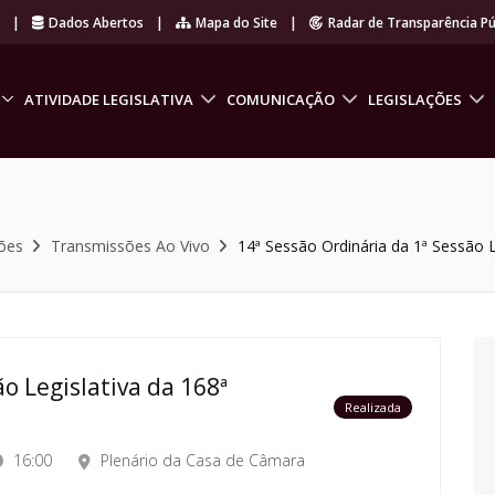
r
|
Dados Abertos
|
Mapa do Site
|
Radar de Transparência Pú
ATIVIDADE LEGISLATIVA
COMUNICAÇÃO
LEGISLAÇÕES
ões
Transmissões Ao Vivo
14ª Sessão Ordinária da 1ª Sessão L
o Legislativa da 168ª
Realizada
16:00
Plenário da Casa de Câmara