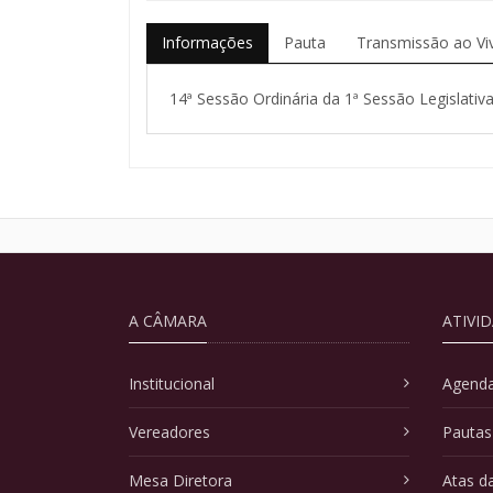
Informações
Pauta
Transmissão ao Vi
14ª Sessão Ordinária da 1ª Sessão Legislativa
A CÂMARA
ATIVI
Institucional
Agenda
Vereadores
Pautas
Mesa Diretora
Atas d