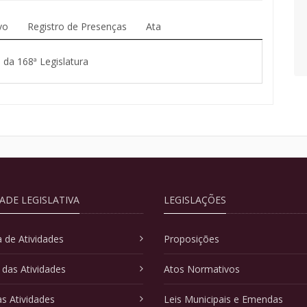
vo
Registro de Presenças
Ata
 da 168ª Legislatura
DADE LEGISLATIVA
LEGISLAÇÕES
 de Atividades
Proposições
 das Atividades
Atos Normativos
as Atividades
Leis Municipais e Emendas