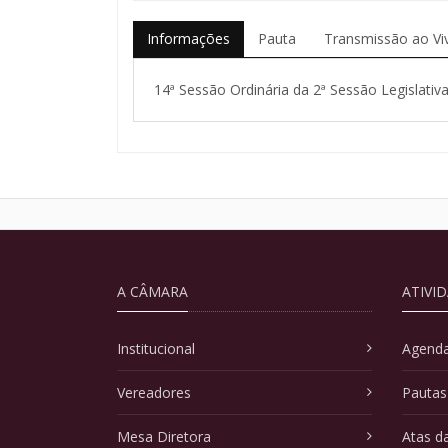
Informações
Pauta
Transmissão ao Vi
14ª Sessão Ordinária da 2ª Sessão Legislativa
A CÂMARA
ATIVI
Institucional
Agenda
Vereadores
Pautas
Mesa Diretora
Atas d