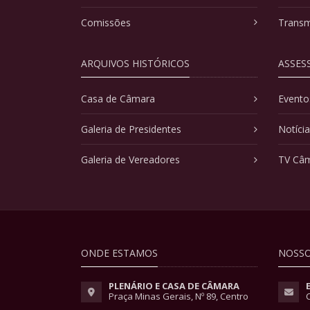
Comissões
Transm
ARQUIVOS HISTÓRICOS
ASSES
Casa de Câmara
Evento
Galeria de Presidentes
Notíci
Galeria de Vereadores
TV Câ
ONDE ESTAMOS
NOSSO
PLENÁRIO E CASA DE CÂMARA
Praça Minas Gerais, Nº 89, Centro