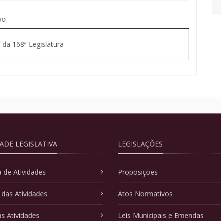
vo
 da 168ª Legislatura
DADE LEGISLATIVA
LEGISLAÇÕES
 de Atividades
Proposições
 das Atividades
Atos Normativos
as Atividades
Leis Municipais e Emendas