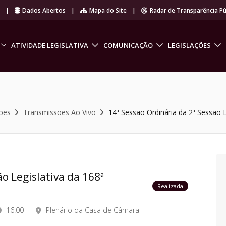
r
|
Dados Abertos
|
Mapa do Site
|
Radar de Transparência Pú
ATIVIDADE LEGISLATIVA
COMUNICAÇÃO
LEGISLAÇÕES
ões
Transmissões Ao Vivo
14ª Sessão Ordinária da 2ª Sessão L
o Legislativa da 168ª
Realizada
16:00
Plenário da Casa de Câmara