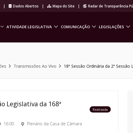
r
|
Dados Abertos
|
Mapa do Site
|
Radar de Transparência Pú
ATIVIDADE LEGISLATIVA
COMUNICAÇÃO
LEGISLAÇÕES
ões
Transmissões Ao Vivo
18ª Sessão Ordinária da 2ª Sessão L
o Legislativa da 168ª
Realizada
16:00
Plenário da Casa de Câmara