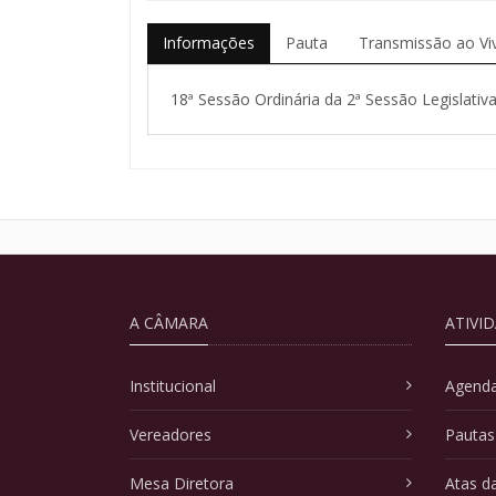
Informações
Pauta
Transmissão ao Vi
18ª Sessão Ordinária da 2ª Sessão Legislativa
A CÂMARA
ATIVI
Institucional
Agenda
Vereadores
Pautas
Mesa Diretora
Atas d