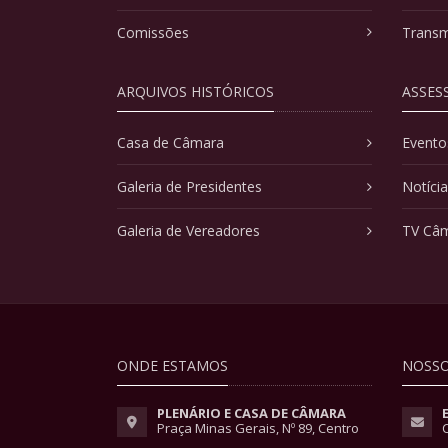
Comissões
Transm
ARQUIVOS HISTÓRICOS
ASSES
Casa de Câmara
Evento
Galeria de Presidentes
Notíci
Galeria de Vereadores
TV Câ
ONDE ESTAMOS
NOSSO
PLENÁRIO E CASA DE CÂMARA
Praça Minas Gerais, Nº 89, Centro