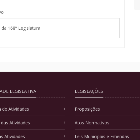
vo
 da 168ª Legislatura
DADE LEGISLATIVA
LEGISLAÇÕES
 de Atividades
Proposições
 das Atividades
Atos Normativos
as Atividades
Leis Municipais e Emendas