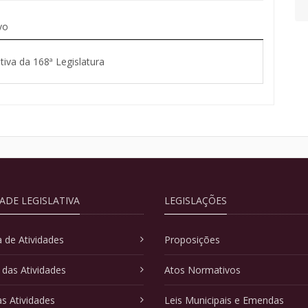
vo
tiva da 168ª Legislatura
DADE LEGISLATIVA
LEGISLAÇÕES
 de Atividades
Proposições
 das Atividades
Atos Normativos
as Atividades
Leis Municipais e Emendas