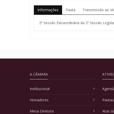
Informações
Pauta
Transmissão ao Vi
2ª Sessão Extraordinária da 2ª Sessão Legisla
A CÂMARA
ATIVI
Institucional
Agenda
Vereadores
Pautas
Mesa Diretora
Atas d