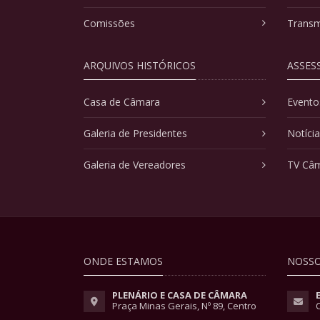
Comissões
Transm
ARQUIVOS HISTÓRICOS
ASSES
Casa de Câmara
Evento
Galeria de Presidentes
Notíci
Galeria de Vereadores
TV Câ
ONDE ESTAMOS
NOSSO
PLENÁRIO E CASA DE CÂMARA
Praça Minas Gerais, Nº 89, Centro