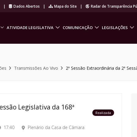
r
|
Dados Abertos
|
Mapa do Site
|
Radar de Transparência Pú
ATIVIDADE LEGISLATIVA
COMUNICAÇÃO
LEGISLAÇÕES
ões
Transmissões Ao Vivo
2ª Sessão Extraordinária da 2ª Sessã
essão Legislativa da 168ª
Realizada
17:40
Plenário da Casa de Câmara