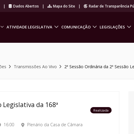
r
|
Dados Abertos
|
Mapa do Site
|
Radar de Transparência Pú
ATIVIDADE LEGISLATIVA
COMUNICAÇÃO
LEGISLAÇÕES
ões
Transmissões Ao Vivo
2ª Sessão Ordinária da 2ª Sessão Le
 Legislativa da 168ª
Realizada
16:00
Plenário da Casa de Câmara