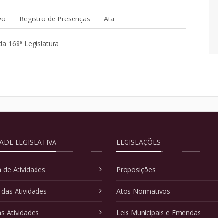
vo
Registro de Presenças
Ata
da 168ª Legislatura
DADE LEGISLATIVA
LEGISLAÇÕES
 de Atividades
Proposições
 das Atividades
Atos Normativos
as Atividades
Leis Municipais e Emendas