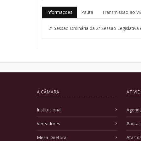
Informações
Pauta
Transmissão ao Vi
2ª Sessão Ordinária da 2ª Sessão Legislativa 
A CÂMARA
ATIVI
Institucional
Agenda
Vereadores
Pautas
Mesa Diretora
Atas d