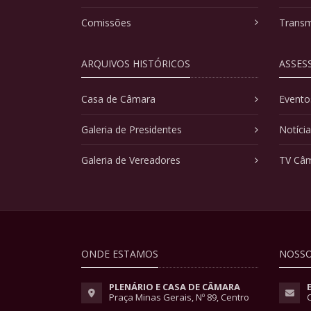
Comissões
Transm
ARQUIVOS HISTÓRICOS
ASSES
Casa de Câmara
Evento
Galeria de Presidentes
Notíci
Galeria de Vereadores
TV Câ
ONDE ESTAMOS
NOSSO
PLENÁRIO E CASA DE CÂMARA
Praça Minas Gerais, Nº 89, Centro