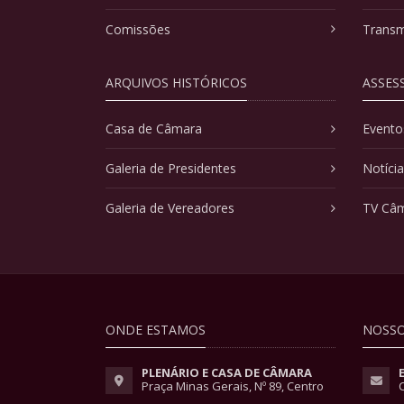
Comissões
Transm
ARQUIVOS HISTÓRICOS
ASSES
Casa de Câmara
Evento
Galeria de Presidentes
Notíci
Galeria de Vereadores
TV Câ
ONDE ESTAMOS
NOSSO
PLENÁRIO E CASA DE CÂMARA
Praça Minas Gerais, Nº 89, Centro