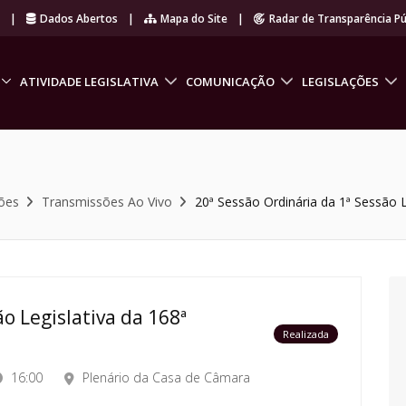
r
|
Dados Abertos
|
Mapa do Site
|
Radar de Transparência Pú
ATIVIDADE LEGISLATIVA
COMUNICAÇÃO
LEGISLAÇÕES
ões
Transmissões Ao Vivo
20ª Sessão Ordinária da 1ª Sessão L
o Legislativa da 168ª
Realizada
16:00
Plenário da Casa de Câmara