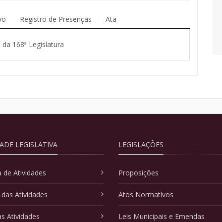
vo
Registro de Presenças
Ata
 da 168ª Legislatura
DADE LEGISLATIVA
LEGISLAÇÕES
 de Atividades
Proposições
 das Atividades
Atos Normativos
as Atividades
Leis Municipais e Emendas