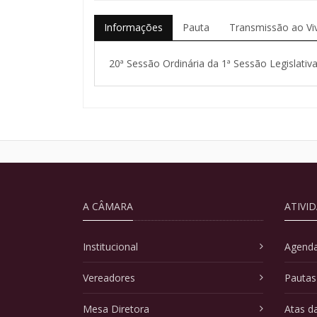
Informações
Pauta
Transmissão ao Vi
20ª Sessão Ordinária da 1ª Sessão Legislativa
A CÂMARA
ATIVI
Institucional
Agenda
Vereadores
Pautas
Mesa Diretora
Atas d