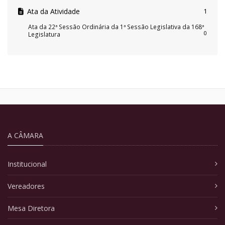
Ata da Atividade
1
Ata da 22ª Sessão Ordinária da 1ª Sessão Legislativa da 168ª
0
Legislatura
A CÂMARA
Institucional
Vereadores
Mesa Diretora