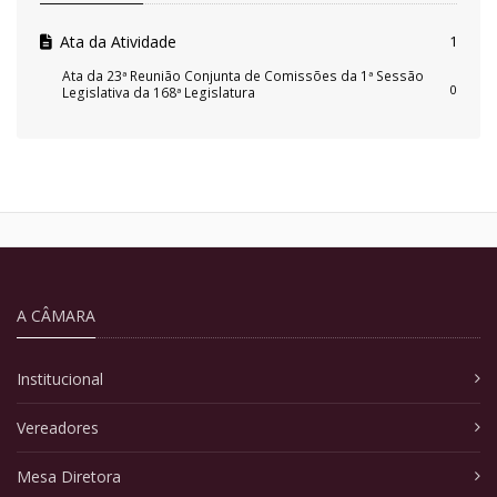
Ata da Atividade
1
Ata da 23ª Reunião Conjunta de Comissões da 1ª Sessão
0
Legislativa da 168ª Legislatura
A CÂMARA
Institucional
Vereadores
Mesa Diretora