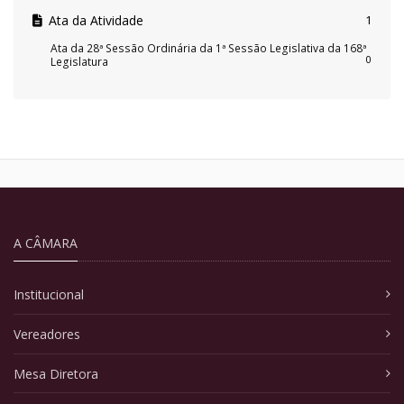
Ata da Atividade
1
Ata da 28ª Sessão Ordinária da 1ª Sessão Legislativa da 168ª
0
Legislatura
A CÂMARA
Institucional
Vereadores
Mesa Diretora