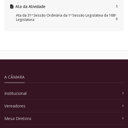
Ata da Atividade
1
Ata da 31ª Sessão Ordinária da 1ª Sessão Legislativa da 168ª
0
Legislatura
A CÂMARA
Institucional
Vereadores
Mesa Diretora