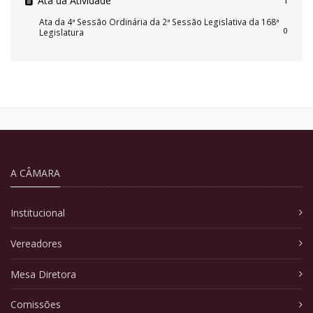
Ata da Atividade
1
Ata da 4ª Sessão Ordinária da 2ª Sessão Legislativa da 168ª
0
Legislatura
A CÂMARA
Institucional
Vereadores
Mesa Diretora
Comissões