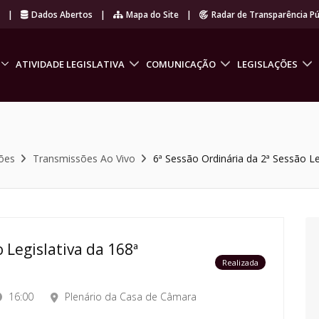
r
|
Dados Abertos
|
Mapa do Site
|
Radar de Transparência Pú
ATIVIDADE LEGISLATIVA
COMUNICAÇÃO
LEGISLAÇÕES
ões
Transmissões Ao Vivo
6ª Sessão Ordinária da 2ª Sessão Le
 Legislativa da 168ª
Realizada
16:00
Plenário da Casa de Câmara