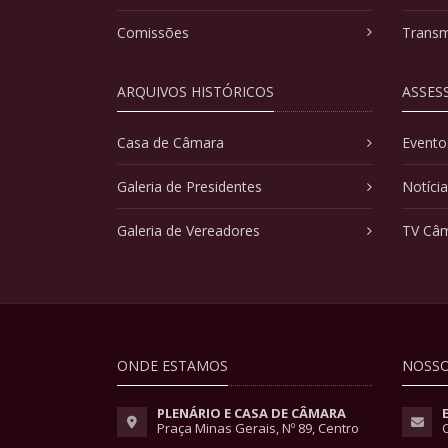
Comissões
Transm
ARQUIVOS HISTÓRICOS
ASSES
Casa de Câmara
Evento
Galeria de Presidentes
Notíci
Galeria de Vereadores
TV Câ
ONDE ESTAMOS
NOSSO
PLENÁRIO E CASA DE CÂMARA
Praça Minas Gerais, Nº 89, Centro