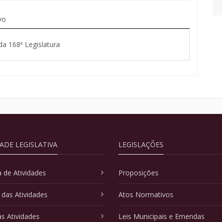
vo
da 168ª Legislatura
DADE LEGISLATIVA
LEGISLAÇÕES
 de Atividades
Proposições
 das Atividades
Atos Normativos
as Atividades
Leis Municipais e Emendas