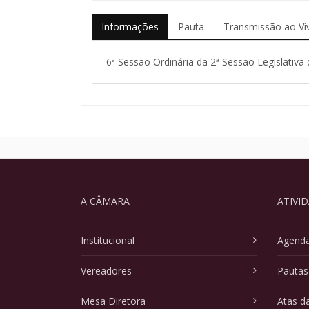
Informações
Pauta
Transmissão ao Vi
6ª Sessão Ordinária da 2ª Sessão Legislativa 
A CÂMARA
ATIVI
Institucional
Agenda
Vereadores
Pautas
Mesa Diretora
Atas d