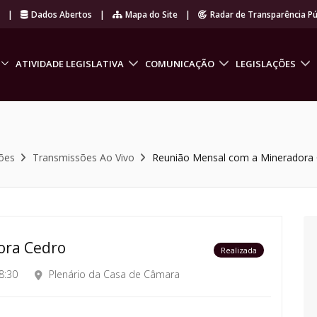
r
|
Dados Abertos
|
Mapa do Site
|
Radar de Transparência Pú
ATIVIDADE LEGISLATIVA
COMUNICAÇÃO
LEGISLAÇÕES
ões
Transmissões Ao Vivo
Reunião Mensal com a Mineradora
ora Cedro
Realizada
8:30
Plenário da Casa de Câmara