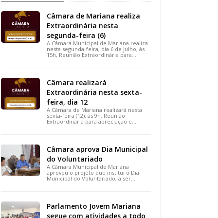
Câmara de Mariana realiza
Extraordinária nesta
segunda-feira (6)
A Câmara Municipal de Mariana realiza
nesta segunda-feira, dia 6 de julho, às
15h, Reunião Extraordinária para
apreciação de importantes projetos de
interesse do município.
Câmara realizará
Extraordinária nesta sexta-
feira, dia 12
A Câmara de Mariana realizará nesta
sexta-feira (12), às 9h, Reunião
Extraordinária para apreciação e
votação de projetos de interesse
público.
Câmara aprova Dia Municipal
do Voluntariado
A Câmara Municipal de Mariana
aprovou o projeto que institui o Dia
Municipal do Voluntariado, a ser
celebrado em 28 de agosto. A medida,
votada durante a 15ª Reunião Ordinária,
busca reconhecer ações solidárias e
incentivar a participação social na
Parlamento Jovem Mariana
cidade.
segue com atividades a todo