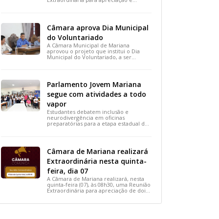
votação de projetos de interesse
público.
Câmara aprova Dia Municipal
do Voluntariado
A Câmara Municipal de Mariana
aprovou o projeto que institui o Dia
Municipal do Voluntariado, a ser
celebrado em 28 de agosto. A medida,
votada durante a 15ª Reunião Ordinária,
busca reconhecer ações solidárias e
incentivar a participação social na
Parlamento Jovem Mariana
cidade.
segue com atividades a todo
vapor
Estudantes debatem inclusão e
neurodivergência em oficinas
preparatórias para a etapa estadual de
2026.
Câmara de Mariana realizará
Extraordinária nesta quinta-
feira, dia 07
A Câmara de Mariana realizará, nesta
quinta-feira (07), às 08h30, uma Reunião
Extraordinária para apreciação de dois
importantes projetos de interesse do
município.