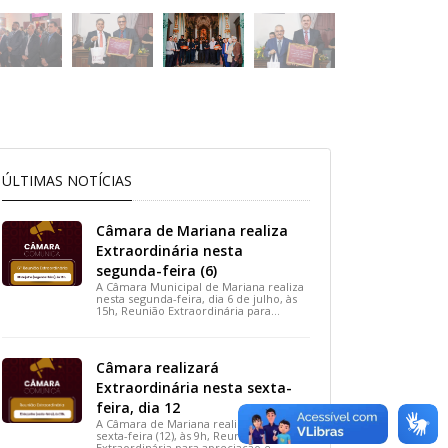
ÚLTIMAS NOTÍCIAS
Câmara de Mariana realiza
Extraordinária nesta
segunda-feira (6)
A Câmara Municipal de Mariana realiza
nesta segunda-feira, dia 6 de julho, às
15h, Reunião Extraordinária para
apreciação de importantes projetos de
interesse do município.
Câmara realizará
Extraordinária nesta sexta-
feira, dia 12
A Câmara de Mariana realizará nesta
sexta-feira (12), às 9h, Reunião
Extraordinária para apreciação e