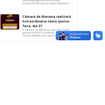
neurodivergência em oficinas
preparatórias para a etapa estadual de
2026.
Câmara de Mariana realizará
Extraordinária nesta quinta-
feira, dia 07
A Câmara de Mariana realizará, nesta
quinta-feira (07), às 08h30, uma Reunião
Extraordinária para apreciação de dois
importantes projetos de interesse do
município.