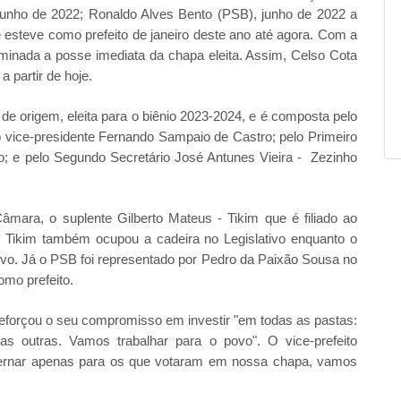
 junho de 2022; Ronaldo Alves Bento (PSB), junho de 2022 a
esteve como prefeito de janeiro deste ano até agora. Com a
minada a posse imediata da chapa eleita. Assim, Celso Cota
a partir de hoje.
 origem, eleita para o biênio 2023-2024, e é composta pelo
lo vice-presidente Fernando Sampaio de Castro; pelo Primeiro
o; e pelo Segundo Secretário José Antunes Vieira - Zezinho
mara, o suplente Gilberto Mateus - Tikim que é filiado ao
 Tikim também ocupou a cadeira no Legislativo enquanto o
tivo. Já o PSB foi representado por Pedro da Paixão Sousa no
mo prefeito.
reforçou o seu compromisso em investir "em todas as pastas:
s outras. Vamos trabalhar para o povo". O vice-prefeito
vernar apenas para os que votaram em nossa chapa, vamos