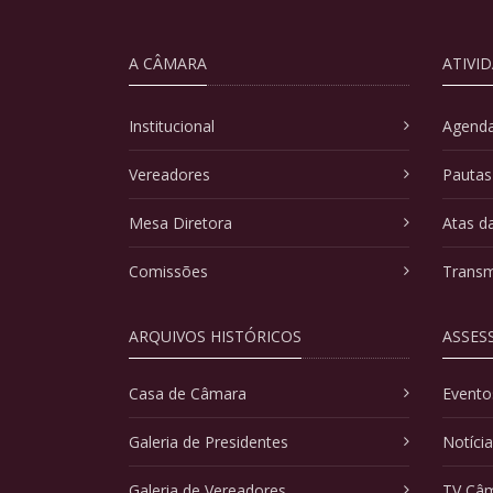
A CÂMARA
ATIVI
Institucional
Agenda
Vereadores
Pautas
Mesa Diretora
Atas d
Comissões
Transm
ARQUIVOS HISTÓRICOS
ASSES
Casa de Câmara
Evento
Galeria de Presidentes
Notíci
Galeria de Vereadores
TV Câ