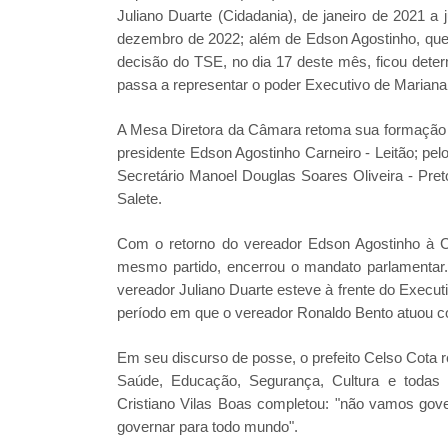
Juliano Duarte (Cidadania), de janeiro de 2021 a
dezembro de 2022; além de Edson Agostinho, que 
decisão do TSE, no dia 17 deste mês, ficou deter
passa a representar o poder Executivo de Mariana 
A Mesa Diretora da Câmara retoma sua formação de
presidente Edson Agostinho Carneiro - Leitão; pe
Secretário Manoel Douglas Soares Oliveira - Pret
Salete.
Com o retorno do vereador Edson Agostinho à Câ
mesmo partido, encerrou o mandato parlamentar.
vereador Juliano Duarte esteve à frente do Execu
período em que o vereador Ronaldo Bento atuou co
Em seu discurso de posse, o prefeito Celso Cota 
Saúde, Educação, Segurança, Cultura e todas a
Cristiano Vilas Boas completou: "não vamos go
governar para todo mundo".