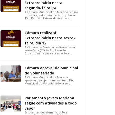
Extraordinária nesta
segunda-feira (6)
A Câmara Municipal de Mariana realiza
nesta segunda-feira, dia 6 de julho, às
15h, Reunião Extraordinária para
apreciação de importantes projetos de
interesse do município.
Câmara realizará
Extraordinária nesta sexta-
feira, dia 12
A Câmara de Mariana realizará nesta
sexta-feira (12), às 9h, Reunião
Extraordinária para apreciação e
votação de projetos de interesse
público.
Câmara aprova Dia Municipal
do Voluntariado
A Câmara Municipal de Mariana
aprovou o projeto que institui o Dia
Municipal do Voluntariado, a ser
celebrado em 28 de agosto. A medida,
votada durante a 15ª Reunião Ordinária,
busca reconhecer ações solidárias e
incentivar a participação social na
Parlamento Jovem Mariana
cidade.
segue com atividades a todo
vapor
Estudantes debatem inclusão e