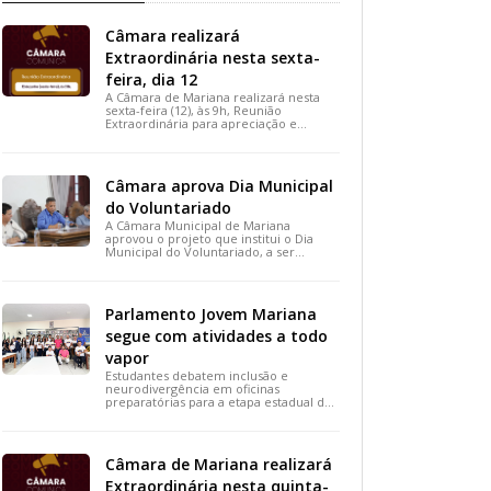
Câmara realizará
Extraordinária nesta sexta-
feira, dia 12
A Câmara de Mariana realizará nesta
sexta-feira (12), às 9h, Reunião
Extraordinária para apreciação e
votação de projetos de interesse
público.
Câmara aprova Dia Municipal
do Voluntariado
A Câmara Municipal de Mariana
aprovou o projeto que institui o Dia
Municipal do Voluntariado, a ser
celebrado em 28 de agosto. A medida,
votada durante a 15ª Reunião Ordinária,
busca reconhecer ações solidárias e
incentivar a participação social na
Parlamento Jovem Mariana
cidade.
segue com atividades a todo
vapor
Estudantes debatem inclusão e
neurodivergência em oficinas
preparatórias para a etapa estadual de
2026.
Câmara de Mariana realizará
Extraordinária nesta quinta-