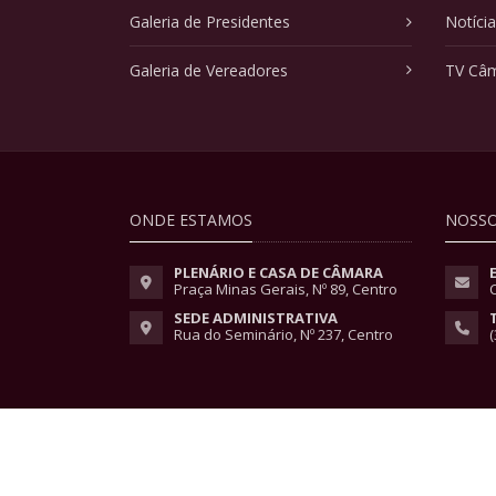
Galeria de Presidentes
Notíci
Galeria de Vereadores
TV Câ
ONDE ESTAMOS
NOSSO
PLENÁRIO E CASA DE CÂMARA
Praça Minas Gerais, Nº 89, Centro
SEDE ADMINISTRATIVA
Rua do Seminário, Nº 237, Centro
(
Copyright © 2026 - Todos os direitos reservados.
Lei Geral de Proteção de Dados
|
Políticas de Pri