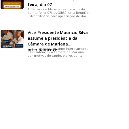
feira, dia 07
A Câmara de Mariana realizará, nesta
quinta-feira (07), às 08h30, uma Reunião
Extraordinária para apreciação de dois
importantes projetos de interesse do
município.
Vice-Presidente Maurício Silva
assume a presidência da
Câmara de Mariana
Vice-presidente assume interinamente
interinamente
a Presidência da Câmara de Mariana,
por motivos de saúde, o presidente
Ediraldo Ramos ficará afastado por 14
dias para tratar uma lesão no
tornozelo.