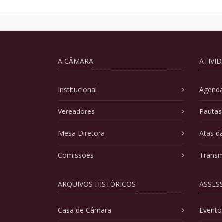
A CÂMARA
ATIVI
Institucional
Agenda
Vereadores
Pautas
Mesa Diretora
Atas d
Comissões
Transm
ARQUIVOS HISTÓRICOS
ASSES
Casa de Câmara
Evento