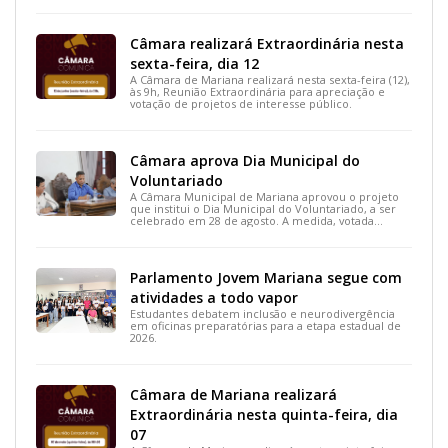
Câmara realizará Extraordinária nesta
sexta-feira, dia 12
A Câmara de Mariana realizará nesta sexta-feira (12),
às 9h, Reunião Extraordinária para apreciação e
votação de projetos de interesse público.
Câmara aprova Dia Municipal do
Voluntariado
A Câmara Municipal de Mariana aprovou o projeto
que institui o Dia Municipal do Voluntariado, a ser
celebrado em 28 de agosto. A medida, votada
durante a 15ª Reunião Ordinária, busca reconhecer
ações solidárias e incentivar a participação social na
cidade.
Parlamento Jovem Mariana segue com
atividades a todo vapor
Estudantes debatem inclusão e neurodivergência
em oficinas preparatórias para a etapa estadual de
2026.
Câmara de Mariana realizará
Extraordinária nesta quinta-feira, dia
07