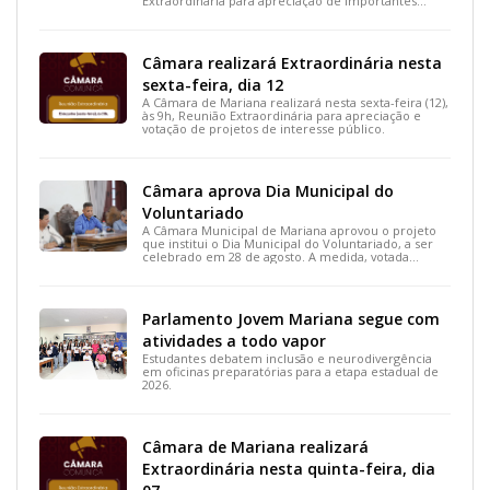
Extraordinária para apreciação de importantes
projetos de interesse do município.
Câmara realizará Extraordinária nesta
sexta-feira, dia 12
A Câmara de Mariana realizará nesta sexta-feira (12),
às 9h, Reunião Extraordinária para apreciação e
votação de projetos de interesse público.
Câmara aprova Dia Municipal do
Voluntariado
A Câmara Municipal de Mariana aprovou o projeto
que institui o Dia Municipal do Voluntariado, a ser
celebrado em 28 de agosto. A medida, votada
durante a 15ª Reunião Ordinária, busca reconhecer
ações solidárias e incentivar a participação social na
cidade.
Parlamento Jovem Mariana segue com
atividades a todo vapor
Estudantes debatem inclusão e neurodivergência
em oficinas preparatórias para a etapa estadual de
2026.
Câmara de Mariana realizará
Extraordinária nesta quinta-feira, dia