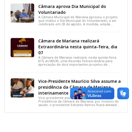
Câmara aprova Dia Municipal do
Voluntariado
A Câmara Municipal de Mariana aprovou o projeto
que institui o Dia Municipal do Voluntariado, a ser
celebrado em 28 de agosto. A medida, votada
durante a 15ª Reunião Ordinária, busca reconhecer
ações solidárias e incentivar a participação social na
cidade.
Câmara de Mariana realizará
Extraordinária nesta quinta-feira, dia
07
A Câmara de Mariana realizará, nesta quinta-feira
(07), às 08h30, uma Reunião Extraordinária para
apreciação de dois importantes projetos de
interesse do município.
Vice-Presidente Maurício Silva assume a
presidência da Câmara de Mariana
interinamente
Vice-presidente assume interinamente a
Presidência da Câmara de Mariana, por motivos de
saúde, o presidente Ediraldo Ramos ficará afastado
por 14 dias para tratar uma lesão no tornozelo.