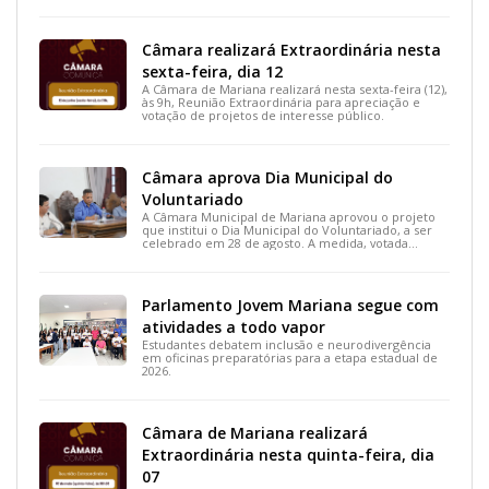
projetos de interesse do município.
Câmara realizará Extraordinária nesta
sexta-feira, dia 12
A Câmara de Mariana realizará nesta sexta-feira (12),
às 9h, Reunião Extraordinária para apreciação e
votação de projetos de interesse público.
Câmara aprova Dia Municipal do
Voluntariado
A Câmara Municipal de Mariana aprovou o projeto
que institui o Dia Municipal do Voluntariado, a ser
celebrado em 28 de agosto. A medida, votada
durante a 15ª Reunião Ordinária, busca reconhecer
ações solidárias e incentivar a participação social na
cidade.
Parlamento Jovem Mariana segue com
atividades a todo vapor
Estudantes debatem inclusão e neurodivergência
em oficinas preparatórias para a etapa estadual de
2026.
Câmara de Mariana realizará
Extraordinária nesta quinta-feira, dia
07