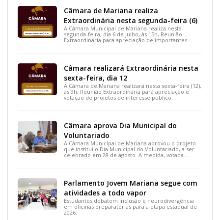
Câmara de Mariana realiza
Extraordinária nesta segunda-feira (6)
A Câmara Municipal de Mariana realiza nesta
segunda-feira, dia 6 de julho, às 15h, Reunião
Extraordinária para apreciação de importantes
projetos de interesse do município.
Câmara realizará Extraordinária nesta
sexta-feira, dia 12
A Câmara de Mariana realizará nesta sexta-feira (12),
às 9h, Reunião Extraordinária para apreciação e
votação de projetos de interesse público.
Câmara aprova Dia Municipal do
Voluntariado
A Câmara Municipal de Mariana aprovou o projeto
que institui o Dia Municipal do Voluntariado, a ser
celebrado em 28 de agosto. A medida, votada
durante a 15ª Reunião Ordinária, busca reconhecer
ações solidárias e incentivar a participação social na
cidade.
Parlamento Jovem Mariana segue com
atividades a todo vapor
Estudantes debatem inclusão e neurodivergência
em oficinas preparatórias para a etapa estadual de
2026.