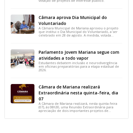
votação de projetos de interesse público.
Câmara aprova Dia Municipal do
Voluntariado
A Câmara Municipal de Mariana aprovou o projeto
que institui o Dia Municipal do Voluntariado, a ser
celebrado em 28 de agosto. A medida, votada
durante a 15ª Reunião Ordinária, busca reconhecer
ações solidárias e incentivar a participação social na
cidade.
Parlamento Jovem Mariana segue com
atividades a todo vapor
Estudantes debatem inclusão e neurodivergência
em oficinas preparatórias para a etapa estadual de
2026.
Câmara de Mariana realizará
Extraordinária nesta quinta-feira, dia
07
A Câmara de Mariana realizará, nesta quinta-feira
(07), às 08h30, uma Reunião Extraordinária para
apreciação de dois importantes projetos de
interesse do município.