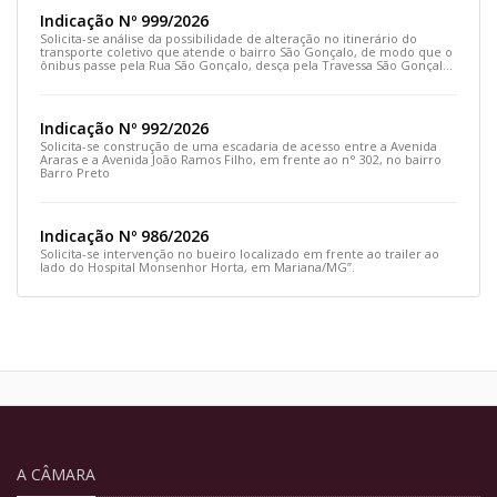
Indicação Nº 999/2026
Solicita-se análise da possibilidade de alteração no itinerário do
transporte coletivo que atende o bairro São Gonçalo, de modo que o
ônibus passe pela Rua São Gonçalo, desça pela Travessa São Gonçalo
e siga pela Rua Prefeito João Sampaio
Indicação Nº 992/2026
Solicita-se construção de uma escadaria de acesso entre a Avenida
Araras e a Avenida João Ramos Filho, em frente ao n° 302, no bairro
Barro Preto
Indicação Nº 986/2026
Solicita-se intervenção no bueiro localizado em frente ao trailer ao
lado do Hospital Monsenhor Horta, em Mariana/MG”.
A CÂMARA