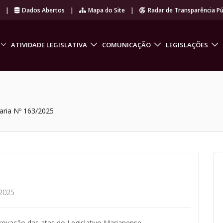
r
|
Dados Abertos
|
Mapa do Site
|
Radar de Transparência Pú
ATIVIDADE LEGISLATIVA
COMUNICAÇÃO
LEGISLAÇÕES
aria Nº 163/2025
2025
rovação das atas do Legislativo Marianense.