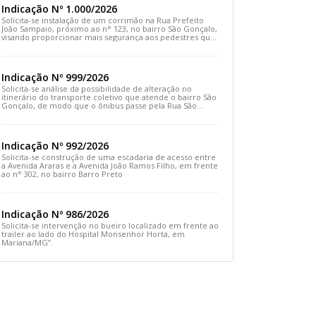
Indicação Nº 1.000/2026
Solicita-se instalação de um corrimão na Rua Prefeito
João Sampaio, próximo ao n° 123, no bairro São Gonçalo,
visando proporcionar mais segurança aos pedestres que
transitam pelo local
Indicação Nº 999/2026
Solicita-se análise da possibilidade de alteração no
itinerário do transporte coletivo que atende o bairro São
Gonçalo, de modo que o ônibus passe pela Rua São
Gonçalo, desça pela Travessa São Gonçalo e siga pela
Rua Prefeito João Sampaio
Indicação Nº 992/2026
Solicita-se construção de uma escadaria de acesso entre
a Avenida Araras e a Avenida João Ramos Filho, em frente
ao n° 302, no bairro Barro Preto
Indicação Nº 986/2026
Solicita-se intervenção no bueiro localizado em frente ao
trailer ao lado do Hospital Monsenhor Horta, em
Mariana/MG”.