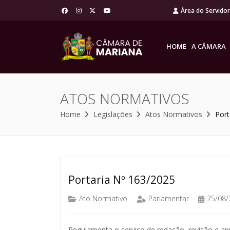
Área do Servido
HOME
A CÂMARA
ATOS NORMATIVOS
Home
Legislações
Atos Normativos
Port
Portaria Nº 163/2025
Ato Normativo
Parlamentar
25/08/
Regulamenta o serviço de redação, revisão e ap