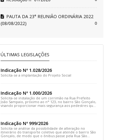
PAUTA DA 23° REUNIÃO ORDINÁRIA 2022
(08/08/2022)
0
ÚLTIMAS LEGISLAÇÕES
Indicação Nº 1.028/2026
Solicita-se a implantação do Projeto Social
Indicação Nº 1.000/2026
Solicita-se instalação de um corrimão na Rua Prefeito
João Sampaio, próximo ao n° 123, no bairro São Gonçalo,
visando proporcionar mais segurança aos pedestres que
transitam pelo local
Indicação Nº 999/2026
Solicita-se análise da possibilidade de alteração no
itinerário do transporte coletivo que atende o bairro São
Gonçalo, de modo que o ônibus passe pela Rua São
Gonçalo, desça pela Travessa São Gonçalo e siga pela