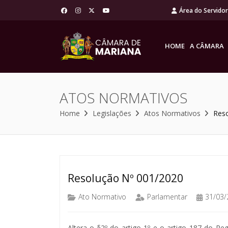
Área do Servido
HOME
A CÂMARA
ATOS NORMATIVOS
Home
Legislações
Atos Normativos
Res
Resolução Nº 001/2020
Ato Normativo
Parlamentar
31/03/
Altera o §2º do artigo 1º e o artigo 187 do R