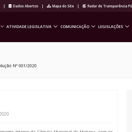
r
|
Dados Abertos
|
Mapa do Site
|
Radar de Transparência Pú
ATIVIDADE LEGISLATIVA
COMUNICAÇÃO
LEGISLAÇÕES
olução Nº 001/2020
2020
egimento Interno da Câmara Municipal de Mariana, com os