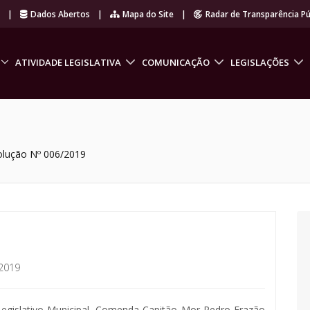
r
|
Dados Abertos
|
Mapa do Site
|
Radar de Transparência Pú
ATIVIDADE LEGISLATIVA
COMUNICAÇÃO
LEGISLAÇÕES
olução Nº 006/2019
2019
egislativo Municipal, Comenda Capitão Mor Pedro Frazão