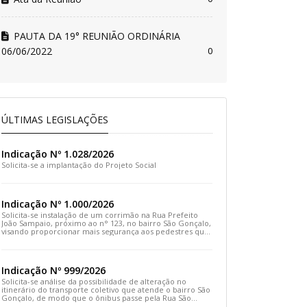
PAUTA DA 19° REUNIÃO ORDINÁRIA
06/06/2022
0
ÚLTIMAS LEGISLAÇÕES
Indicação Nº 1.028/2026
Solicita-se a implantação do Projeto Social
Indicação Nº 1.000/2026
Solicita-se instalação de um corrimão na Rua Prefeito
João Sampaio, próximo ao n° 123, no bairro São Gonçalo,
visando proporcionar mais segurança aos pedestres que
transitam pelo local
Indicação Nº 999/2026
Solicita-se análise da possibilidade de alteração no
itinerário do transporte coletivo que atende o bairro São
Gonçalo, de modo que o ônibus passe pela Rua São
Gonçalo, desça pela Travessa São Gonçalo e siga pela