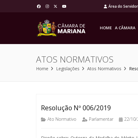
Área do Servido
HOME
A CÂMARA
ATOS NORMATIVOS
Home
Legislações
Atos Normativos
Res
Resolução Nº 006/2019
Ato Normativo
Parlamentar
22/10/
Dispõe sobre: Outorga da Medalha do Mérito L