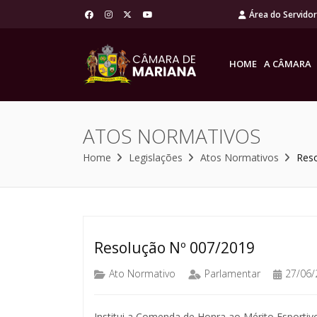
Área do Servido
HOME
A CÂMARA
ATOS NORMATIVOS
Home
Legislações
Atos Normativos
Res
Resolução Nº 007/2019
Ato Normativo
Parlamentar
27/06/
Institui a Comenda de Honra ao Mérito Esportiv