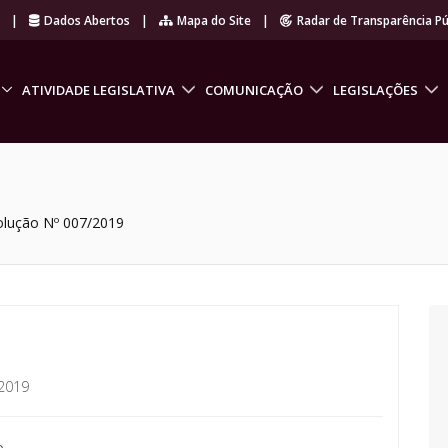
r
|
Dados Abertos
|
Mapa do Site
|
Radar de Transparência Pú
ATIVIDADE LEGISLATIVA
COMUNICAÇÃO
LEGISLAÇÕES
olução Nº 007/2019
2019
o