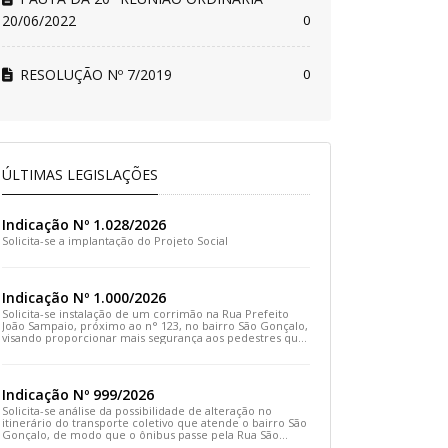
20/06/2022
0
RESOLUÇÃO Nº 7/2019
0
ÚLTIMAS LEGISLAÇÕES
Indicação Nº 1.028/2026
Solicita-se a implantação do Projeto Social
Indicação Nº 1.000/2026
Solicita-se instalação de um corrimão na Rua Prefeito
João Sampaio, próximo ao n° 123, no bairro São Gonçalo,
visando proporcionar mais segurança aos pedestres que
transitam pelo local
Indicação Nº 999/2026
Solicita-se análise da possibilidade de alteração no
itinerário do transporte coletivo que atende o bairro São
Gonçalo, de modo que o ônibus passe pela Rua São
Gonçalo, desça pela Travessa São Gonçalo e siga pela