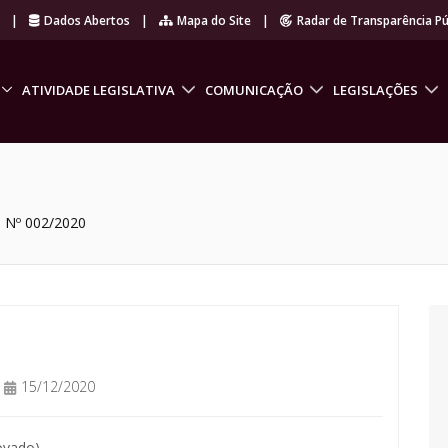
r
|
Dados Abertos
|
Mapa do Site
|
Radar de Transparência Pú
ATIVIDADE LEGISLATIVA
COMUNICAÇÃO
LEGISLAÇÕES
 Nº 002/2020
15/12/2020
ovado)