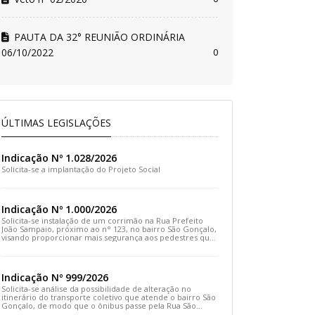
PAUTA DA 32° REUNIÃO ORDINÁRIA
06/10/2022
0
ÚLTIMAS LEGISLAÇÕES
Indicação Nº 1.028/2026
Solicita-se a implantação do Projeto Social
Indicação Nº 1.000/2026
Solicita-se instalação de um corrimão na Rua Prefeito
João Sampaio, próximo ao n° 123, no bairro São Gonçalo,
visando proporcionar mais segurança aos pedestres que
transitam pelo local
Indicação Nº 999/2026
Solicita-se análise da possibilidade de alteração no
itinerário do transporte coletivo que atende o bairro São
Gonçalo, de modo que o ônibus passe pela Rua São
Gonçalo, desça pela Travessa São Gonçalo e siga pela