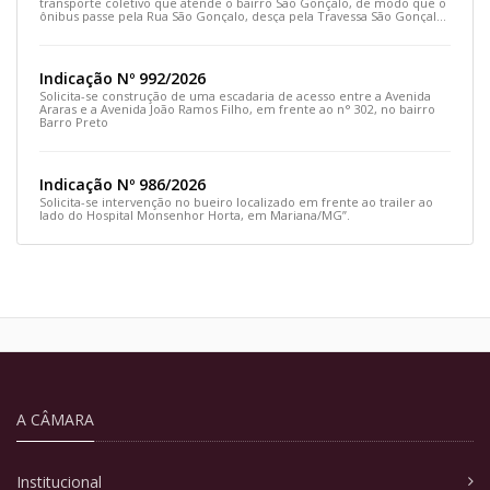
transporte coletivo que atende o bairro São Gonçalo, de modo que o
ônibus passe pela Rua São Gonçalo, desça pela Travessa São Gonçalo
e siga pela Rua Prefeito João Sampaio
Indicação Nº 992/2026
Solicita-se construção de uma escadaria de acesso entre a Avenida
Araras e a Avenida João Ramos Filho, em frente ao n° 302, no bairro
Barro Preto
Indicação Nº 986/2026
Solicita-se intervenção no bueiro localizado em frente ao trailer ao
lado do Hospital Monsenhor Horta, em Mariana/MG”.
A CÂMARA
Institucional