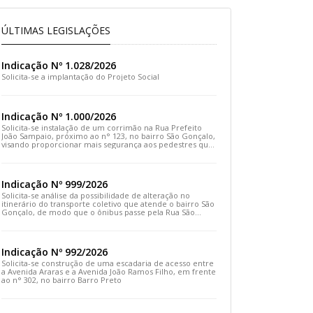
ÚLTIMAS LEGISLAÇÕES
Indicação Nº 1.028/2026
Solicita-se a implantação do Projeto Social
Indicação Nº 1.000/2026
Solicita-se instalação de um corrimão na Rua Prefeito
João Sampaio, próximo ao n° 123, no bairro São Gonçalo,
visando proporcionar mais segurança aos pedestres que
transitam pelo local
Indicação Nº 999/2026
Solicita-se análise da possibilidade de alteração no
itinerário do transporte coletivo que atende o bairro São
Gonçalo, de modo que o ônibus passe pela Rua São
Gonçalo, desça pela Travessa São Gonçalo e siga pela
Rua Prefeito João Sampaio
Indicação Nº 992/2026
Solicita-se construção de uma escadaria de acesso entre
a Avenida Araras e a Avenida João Ramos Filho, em frente
ao n° 302, no bairro Barro Preto