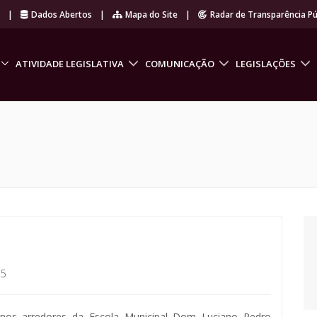
r
|
Dados Abertos
|
Mapa do Site
|
Radar de Transparência Pú
ATIVIDADE LEGISLATIVA
COMUNICAÇÃO
LEGISLAÇÕES
25
o nos arredores da Escola Municipal Dom Luciano Pedro